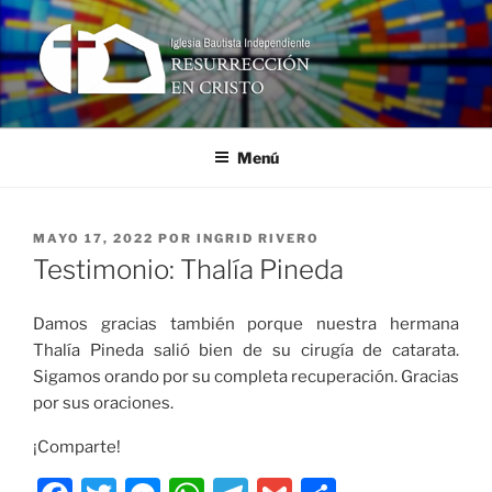
Ir
al
contenido
RESURRECCIÓN EN CRISTO
Iglesia Bautista Independiente
Menú
PUBLICADO
MAYO 17, 2022
POR
INGRID RIVERO
EN
Testimonio: Thalía Pineda
Damos gracias también porque nuestra hermana
Thalía Pineda salió bien de su cirugía de catarata.
Sigamos orando por su completa recuperación. Gracias
por sus oraciones.
¡Comparte!