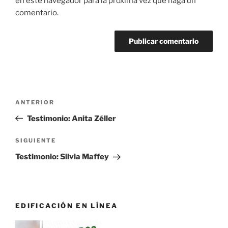
en este navegador para la próxima vez que haga un
comentario.
Navegación
Entrada
ANTERIOR
de
anterior:
Testimonio: Anita Zéller
entradas
Siguiente
SIGUIENTE
entrada
Testimonio: Silvia Maffey
EDIFICACIÓN EN LÍNEA