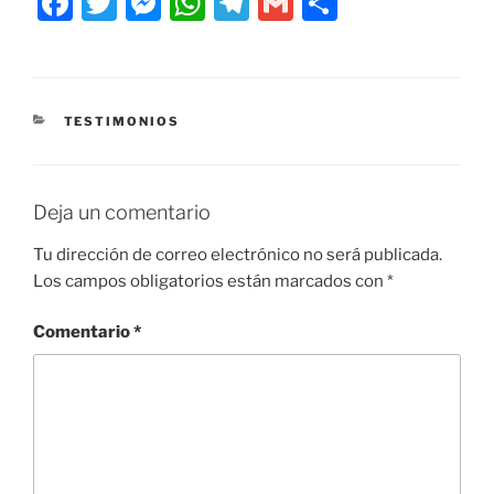
F
T
M
W
T
G
C
a
w
e
h
el
m
o
c
itt
ss
at
e
ai
m
e
er
e
s
gr
l
p
CATEGORÍAS
TESTIMONIOS
b
n
A
a
ar
o
g
p
m
tir
o
er
p
Deja un comentario
k
Tu dirección de correo electrónico no será publicada.
Los campos obligatorios están marcados con
*
Comentario
*