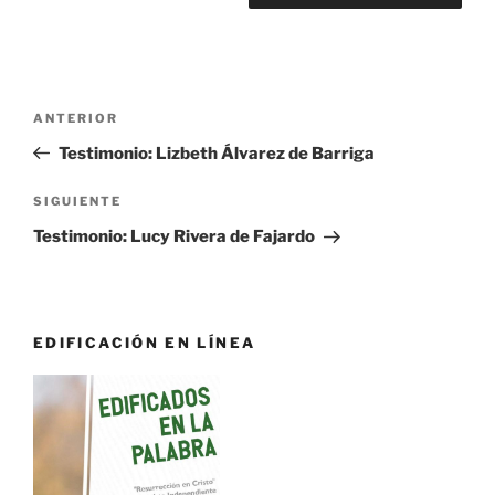
Navegación
Entrada
ANTERIOR
de
anterior:
Testimonio: Lizbeth Álvarez de Barriga
entradas
Siguiente
SIGUIENTE
entrada
Testimonio: Lucy Rivera de Fajardo
EDIFICACIÓN EN LÍNEA