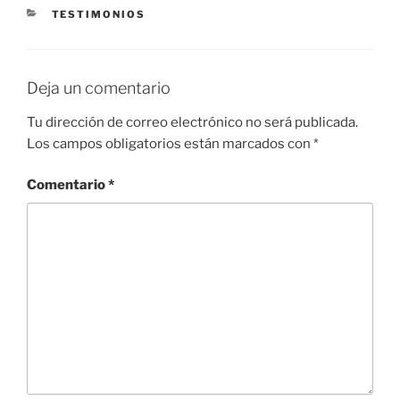
e
er
e
s
gr
l
p
CATEGORÍAS
TESTIMONIOS
b
n
A
a
ar
o
g
p
m
tir
o
er
p
Deja un comentario
k
Tu dirección de correo electrónico no será publicada.
Los campos obligatorios están marcados con
*
Comentario
*