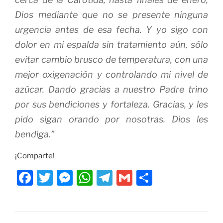
Dios mediante que no se presente ninguna
urgencia antes de esa fecha. Y yo sigo con
dolor en mi espalda sin tratamiento aún, sólo
evitar cambio brusco de temperatura, con una
mejor oxigenación y controlando mi nivel de
azúcar. Dando gracias a nuestro Padre trino
por sus bendiciones y fortaleza. Gracias, y les
pido sigan orando por nosotras. Dios les
bendiga.”
¡Comparte!
F
T
M
W
T
G
C
a
w
e
h
el
m
o
c
itt
ss
at
e
ai
m