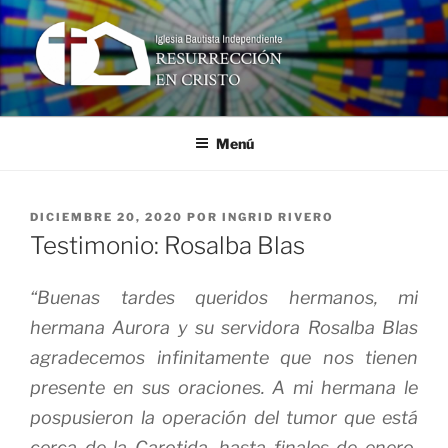
Ir
al
contenido
RESURRECCIÓN EN CRISTO
Iglesia Bautista Independiente
Menú
PUBLICADO
DICIEMBRE 20, 2020
POR
INGRID RIVERO
EN
Testimonio: Rosalba Blas
“Buenas tardes queridos hermanos, mi
hermana Aurora y su servidora Rosalba Blas
agradecemos infinitamente que nos tienen
presente en sus oraciones. A mi hermana le
pospusieron la operación del tumor que está
cerca de la Carotida, hasta finales de enero,