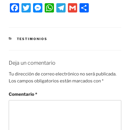
F
T
M
W
T
G
C
a
w
e
h
el
m
o
c
itt
ss
at
e
ai
m
e
er
e
s
gr
l
p
CATEGORÍAS
TESTIMONIOS
b
n
A
a
ar
o
g
p
m
tir
o
er
p
Deja un comentario
k
Tu dirección de correo electrónico no será publicada.
Los campos obligatorios están marcados con
*
Comentario
*