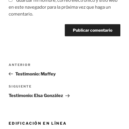
Guardar mi nombre, correo electrónico y sitio web
en este navegador para la próxima vez que haga un
comentario.
Navegación
Entrada
ANTERIOR
de
anterior:
Testimonio: Maffey
entradas
Siguiente
SIGUIENTE
entrada
Testimonio: Elsa González
EDIFICACIÓN EN LÍNEA