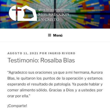
Ir
al
contenido
RESURRECCIÓN EN CRISTO
Iglesia Bautista Independiente
Menú
PUBLICADO
AGOSTO 11, 2021
POR
INGRID RIVERO
EN
Testimonio: Rosalba Blas
“Agradezco sus oraciones ya que a mi hermana, Aurora
Blas, le quitaron los puntos de la operación y estamos
esperando el resultado de patología. Ya puede hablar y
comer alimento sólido. Gracias a Dios y a ustedes por
orar por ella.”
¡Comparte!