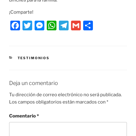
difíciles para la familia.”
¡Comparte!
F
T
M
W
T
G
C
a
w
e
h
el
m
o
c
itt
ss
at
e
ai
m
e
er
e
s
gr
l
p
CATEGORÍAS
TESTIMONIOS
b
n
A
a
ar
o
g
p
m
tir
o
er
p
Deja un comentario
k
Tu dirección de correo electrónico no será publicada.
Los campos obligatorios están marcados con
*
Comentario
*