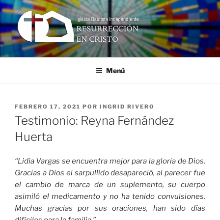
Ir
al
contenido
RESURRECCIÓN EN CRISTO
Iglesia Bautista Independiente
Menú
PUBLICADO
FEBRERO 17, 2021
POR
INGRID RIVERO
EN
Testimonio: Reyna Fernández
Huerta
“Lidia Vargas se encuentra mejor para la gloria de Dios.
Gracias a Dios el sarpullido desapareció, al parecer fue
el cambio de marca de un suplemento, su cuerpo
asimiló el medicamento y no ha tenido convulsiones.
Muchas gracias por sus oraciones, han sido días