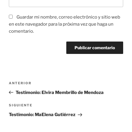
Guardar mi nombre, correo electrónico y sitio web
en este navegador para la próxima vez que haga un
comentario.
Navegación
Entrada
ANTERIOR
de
anterior:
Testimonio: Elvira Membrillo de Mendoza
entradas
Siguiente
SIGUIENTE
entrada
Testimonio: MaElena Gutiérrez