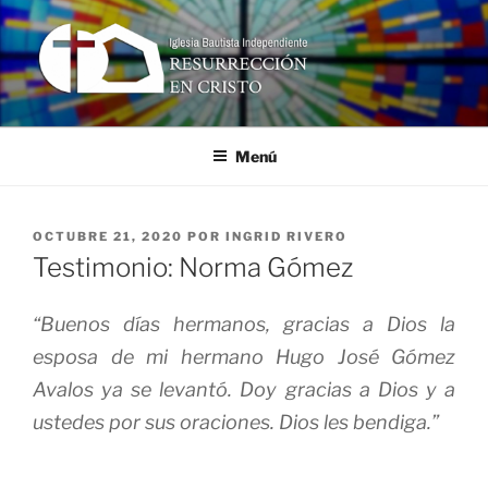
Ir
al
contenido
RESURRECCIÓN EN CRISTO
Iglesia Bautista Independiente
Menú
PUBLICADO
OCTUBRE 21, 2020
POR
INGRID RIVERO
EN
Testimonio: Norma Gómez
“Buenos días hermanos, gracias a Dios la
esposa de mi hermano Hugo José Gómez
Avalos ya se levantó. Doy gracias a Dios y a
ustedes por sus oraciones. Dios les bendiga.”