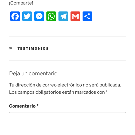
¡Comparte!
F
T
M
W
T
G
C
a
w
e
h
el
m
o
c
itt
ss
at
e
ai
m
e
er
e
s
gr
l
p
CATEGORÍAS
TESTIMONIOS
b
n
A
a
ar
o
g
p
m
tir
o
er
p
Deja un comentario
k
Tu dirección de correo electrónico no será publicada.
Los campos obligatorios están marcados con
*
Comentario
*