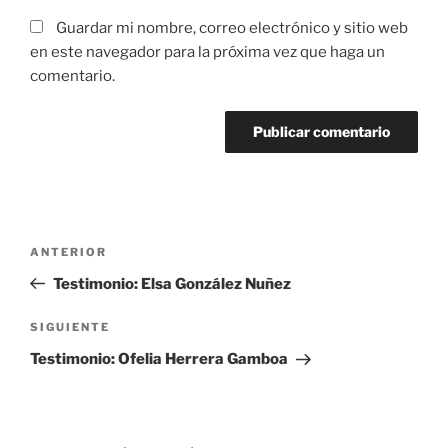
Guardar mi nombre, correo electrónico y sitio web
en este navegador para la próxima vez que haga un
comentario.
Navegación
Entrada
ANTERIOR
de
anterior:
Testimonio: Elsa González Nuñez
entradas
Siguiente
SIGUIENTE
entrada
Testimonio: Ofelia Herrera Gamboa