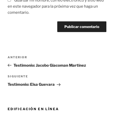
Guardar mi nombre, correo electrónico y sitio web
en este navegador para la próxima vez que haga un
comentario.
Navegación
Entrada
ANTERIOR
de
anterior:
Testimonio: Jacobo Giacoman Martínez
entradas
Siguiente
SIGUIENTE
entrada
Testimonio: Elsa Guevara
EDIFICACIÓN EN LÍNEA