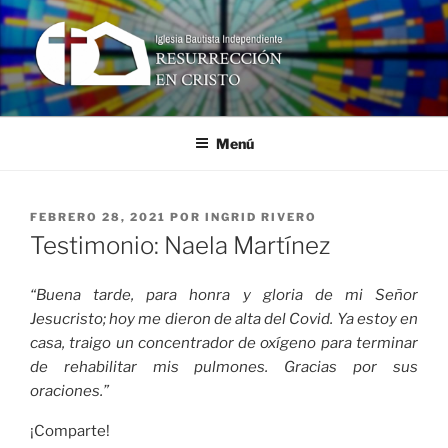
Ir
al
contenido
RESURRECCIÓN EN CRISTO
Iglesia Bautista Independiente
Menú
PUBLICADO
FEBRERO 28, 2021
POR
INGRID RIVERO
EN
Testimonio: Naela Martínez
“Buena tarde, para honra y gloria de mi Señor
Jesucristo; hoy me dieron de alta del Covid. Ya estoy en
casa, traigo un concentrador de oxígeno para terminar
de rehabilitar mis pulmones. Gracias por sus
oraciones.”
¡Comparte!