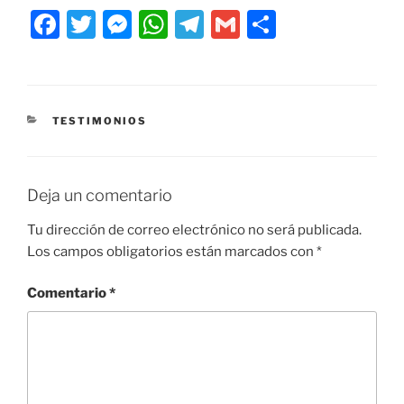
F
T
M
W
T
G
C
a
w
e
h
el
m
o
c
itt
ss
at
e
ai
m
e
er
e
s
gr
l
p
CATEGORÍAS
TESTIMONIOS
b
n
A
a
ar
o
g
p
m
tir
o
er
p
Deja un comentario
k
Tu dirección de correo electrónico no será publicada.
Los campos obligatorios están marcados con
*
Comentario
*