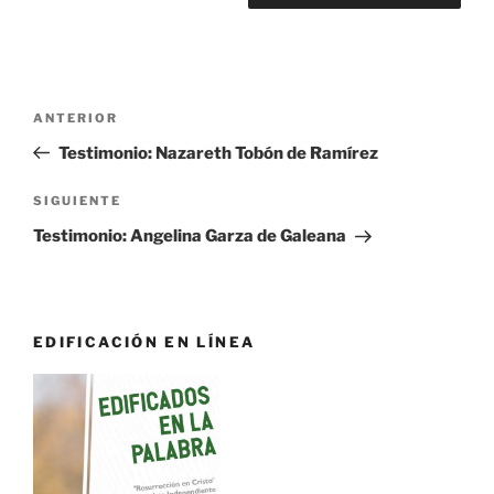
Navegación
Entrada
ANTERIOR
de
anterior:
Testimonio: Nazareth Tobón de Ramírez
entradas
Siguiente
SIGUIENTE
entrada
Testimonio: Angelina Garza de Galeana
EDIFICACIÓN EN LÍNEA