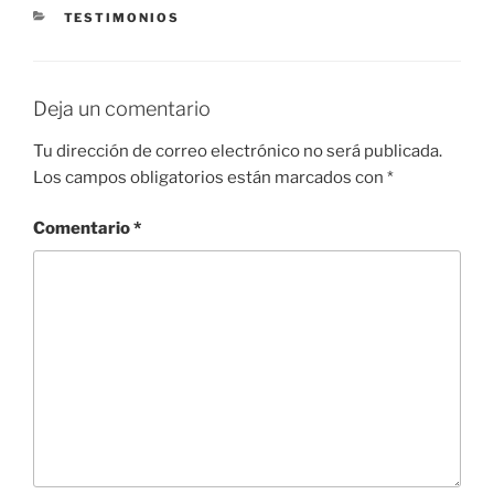
e
er
e
s
gr
l
p
CATEGORÍAS
TESTIMONIOS
b
n
A
a
ar
o
g
p
m
tir
o
er
p
Deja un comentario
k
Tu dirección de correo electrónico no será publicada.
Los campos obligatorios están marcados con
*
Comentario
*