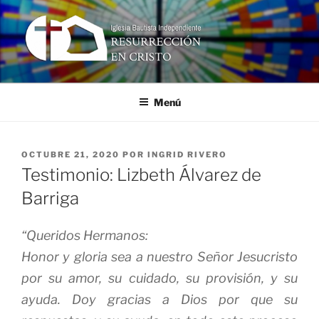
Ir
al
contenido
RESURRECCIÓN EN CRISTO
Iglesia Bautista Independiente
Menú
PUBLICADO
OCTUBRE 21, 2020
POR
INGRID RIVERO
EN
Testimonio: Lizbeth Álvarez de
Barriga
“Queridos Hermanos:
Honor y gloria sea a nuestro Señor Jesucristo
por su amor, su cuidado, su provisión, y su
ayuda. Doy gracias a Dios por que su