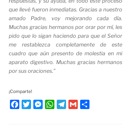
respuestas, y su ayuda, en todo este proceso
que llevé fueron inmediatas. Gracias a nuestro
amado Padre, voy mejorando cada día.
Muchas gracias hermanos por orar por mí, les
pido que lo sigan haciendo para que el Señor
me restablezca completamente de este
cuadro que aún presento de molestia en mi
aparato digestivo. Muchas gracias hermanos
por sus oraciones.”
¡Comparte!
F
T
M
W
T
G
C
a
w
e
h
el
m
o
c
itt
ss
at
e
ai
m