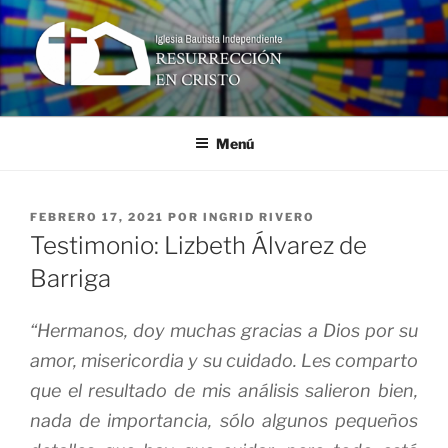
Ir
al
contenido
RESURRECCIÓN EN CRISTO
Iglesia Bautista Independiente
Menú
PUBLICADO
FEBRERO 17, 2021
POR
INGRID RIVERO
EN
Testimonio: Lizbeth Álvarez de
Barriga
“Hermanos, doy muchas gracias a Dios por su
amor, misericordia y su cuidado. Les comparto
que el resultado de mis análisis salieron bien,
nada de importancia, sólo algunos pequeños