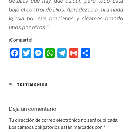
detalles que hay que cuidar, pero todo está
bajo el control de Dios. Agradezco a mi amada
iglesia por sus oraciones y sigamos orando
unos por otros.”
¡Comparte!
F
T
M
W
T
G
C
a
w
e
h
el
m
o
c
itt
ss
at
e
ai
m
e
er
e
s
gr
l
p
CATEGORÍAS
TESTIMONIOS
b
n
A
a
ar
o
g
p
m
tir
o
er
p
Deja un comentario
k
Tu dirección de correo electrónico no será publicada.
Los campos obligatorios están marcados con
*