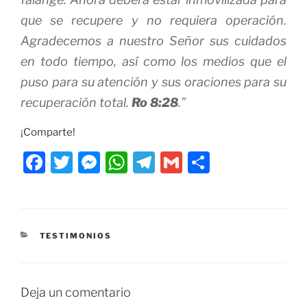
que se recupere y no requiera operación.
Agradecemos a nuestro Señor sus cuidados
en todo tiempo, así como los medios que el
puso para su atención y sus oraciones para su
recuperación total.
Ro 8:28
.”
¡Comparte!
F
T
M
W
T
G
C
a
w
e
h
el
m
o
c
itt
ss
at
e
ai
m
e
er
e
s
gr
l
p
CATEGORÍAS
TESTIMONIOS
b
n
A
a
ar
o
g
p
m
tir
o
er
p
Deja un comentario