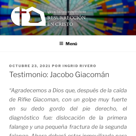
Ir
al
contenido
RESURRECCIÓN EN CRISTO
Iglesia Bautista Independiente
Menú
PUBLICADO
OCTUBRE 23, 2021
POR
INGRID RIVERO
EN
Testimonio: Jacobo Giacomán
“Agradecemos a Dios que, después de la caída
de Rifke Giacoman, con un golpe muy fuerte
en su dedo gordo del pie derecho, el
diagnóstico fue: dislocación de la primera
falange y una pequeña fractura de la segunda
falange. Ahora deberá estar inmovilizada para