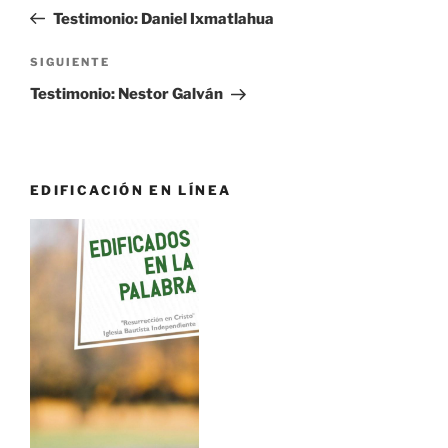
de
anterior:
Testimonio: Daniel Ixmatlahua
entradas
Siguiente
SIGUIENTE
entrada
Testimonio: Nestor Galván
EDIFICACIÓN EN LÍNEA