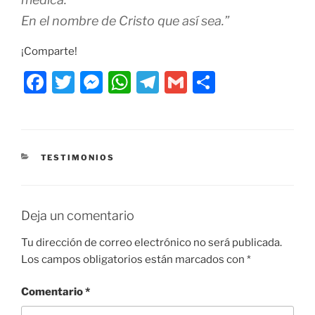
En el nombre de Cristo que así sea.”
¡Comparte!
F
T
M
W
T
G
C
a
w
e
h
el
m
o
c
itt
ss
at
e
ai
m
e
er
e
s
gr
l
p
CATEGORÍAS
TESTIMONIOS
b
n
A
a
ar
o
g
p
m
tir
o
er
p
Deja un comentario
k
Tu dirección de correo electrónico no será publicada.
Los campos obligatorios están marcados con
*
Comentario
*