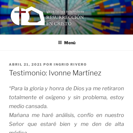
Ir
al
contenido
RESURRECCIÓN EN CRISTO
Iglesia Bautista Independiente
Menú
PUBLICADO
ABRIL 21, 2021
POR
INGRID RIVERO
EN
Testimonio: Ivonne Martínez
“Para la gloria y honra de Dios ya me retiraron
totalmente el oxígeno y sin problema, estoy
medio cansada.
Mañana me haré análisis, confío en nuestro
Señor que estaré bien y me den de alta
médica.