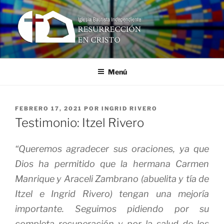
Ir
al
contenido
RESURRECCIÓN EN CRISTO
Iglesia Bautista Independiente
Menú
PUBLICADO
FEBRERO 17, 2021
POR
INGRID RIVERO
EN
Testimonio: Itzel Rivero
“Queremos agradecer sus oraciones, ya que
Dios ha permitido que la hermana Carmen
Manrique y Araceli Zambrano (abuelita y tía de
Itzel e Ingrid Rivero) tengan una mejoría
importante. Seguimos pidiendo por su
completa recuperación y por la salud de los