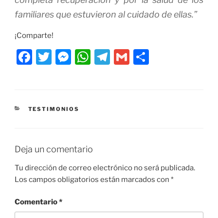
familiares que estuvieron al cuidado de ellas.”
¡Comparte!
F
T
M
W
T
G
C
a
w
e
h
el
m
o
c
itt
ss
at
e
ai
m
e
er
e
s
gr
l
p
CATEGORÍAS
TESTIMONIOS
b
n
A
a
ar
o
g
p
m
tir
o
er
p
Deja un comentario
k
Tu dirección de correo electrónico no será publicada.
Los campos obligatorios están marcados con
*
Comentario
*