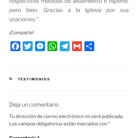
respectivas medidas de aislamiento e higiene,
pero bien. Gracias a la Iglesia por sus
oraciones.”
¡Comparte!
F
T
M
W
T
G
C
a
w
e
h
el
m
o
c
itt
ss
at
e
ai
m
e
er
e
s
gr
l
p
CATEGORÍAS
TESTIMONIOS
b
n
A
a
ar
o
g
p
m
tir
o
er
p
Deja un comentario
k
Tu dirección de correo electrónico no será publicada.
Los campos obligatorios están marcados con
*