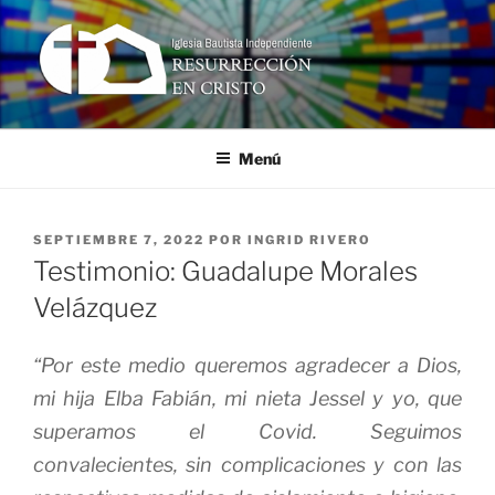
Ir
al
contenido
RESURRECCIÓN EN CRISTO
Iglesia Bautista Independiente
Menú
PUBLICADO
SEPTIEMBRE 7, 2022
POR
INGRID RIVERO
EN
Testimonio: Guadalupe Morales
Velázquez
“Por este medio queremos agradecer a Dios,
mi hija Elba Fabián, mi nieta Jessel y yo, que
superamos el Covid. Seguimos
convalecientes, sin complicaciones y con las