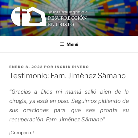
Ir
al
contenido
RESURRECCIÓN EN CRISTO
Iglesia Bautista Independiente
Menú
PUBLICADO
ENERO 8, 2022
POR
INGRID RIVERO
EN
Testimonio: Fam. Jiménez Sámano
“Gracias a Dios mi mamá salió bien de la
cirugía, ya está en piso. Seguimos pidiendo de
sus
oraciones para que sea pronta su
recuperación. Fam. Jiménez Sámano”
¡Comparte!