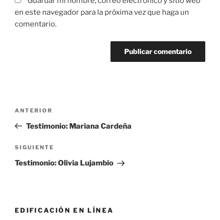
Guardar mi nombre, correo electrónico y sitio web
en este navegador para la próxima vez que haga un
comentario.
Navegación
Entrada
ANTERIOR
de
anterior:
Testimonio: Mariana Cardeña
entradas
Siguiente
SIGUIENTE
entrada
Testimonio: Olivia Lujambio
EDIFICACIÓN EN LÍNEA