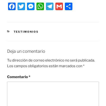
F
T
M
W
T
G
C
a
w
e
h
el
m
o
c
itt
ss
at
e
ai
m
e
er
e
s
gr
l
p
CATEGORÍAS
TESTIMONIOS
b
n
A
a
ar
o
g
p
m
tir
o
er
p
Deja un comentario
k
Tu dirección de correo electrónico no será publicada.
Los campos obligatorios están marcados con
*
Comentario
*