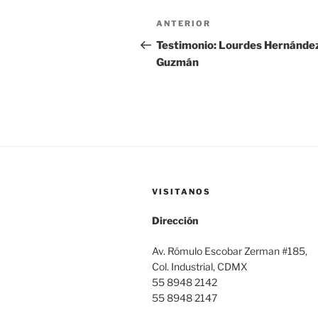
Navegación
Entrada
ANTERIOR
de
anterior:
Testimonio: Lourdes Hernánde
Guzmán
entradas
VISITANOS
Dirección
Av. Rómulo Escobar Zerman #185,
Col. Industrial, CDMX
55 8948 2142
55 8948 2147