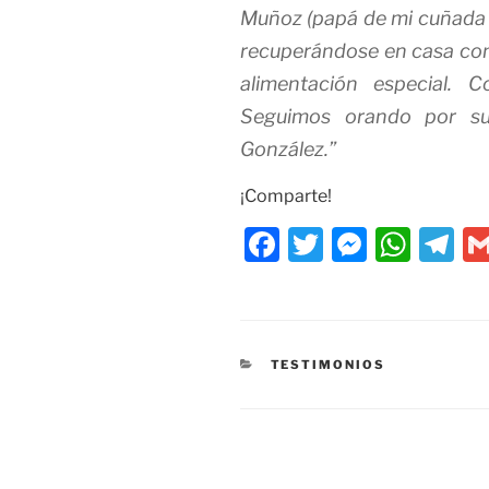
Muñoz (papá de mi cuñada Lo
recuperándose en casa co
alimentación especial. 
Seguimos orando por su
González.”
¡Comparte!
F
T
M
W
T
a
w
e
h
el
c
itt
ss
at
e
e
er
e
s
gr
CATEGORÍAS
TESTIMONIOS
b
n
A
a
o
g
p
m
o
er
p
k