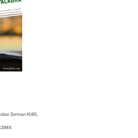
cobar Zerman #185,
, CDMX