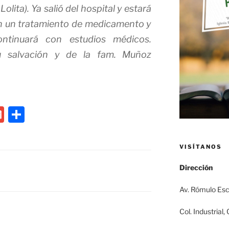
lita). Ya salió del hospital y estará
n un tratamiento de medicamento y
Continuará con estudios médicos.
 salvación y de la fam. Muñoz
G
C
m
o
ai
m
VISÍTANOS
l
p
Dirección
ar
Av. Rómulo Es
tir
Col. Industrial