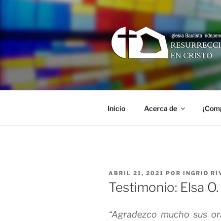
Ir
al
contenido
RESURREC
Iglesia Bautista Independiente
Inicio
Acerca de
¡Comp
PUBLICADO
ABRIL 21, 2021
POR
INGRID R
EN
Testimonio: Elsa O
“Agradezco mucho sus or