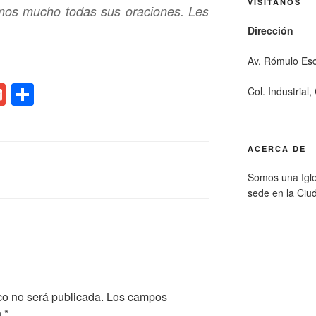
VISÍTANOS
mos mucho todas sus oraciones. Les
Dirección
Av. Rómulo Es
G
C
Col. Industrial
m
o
ail
m
ACERCA DE
p
ar
Somos una Igle
sede en la Ciu
tir
co no será publicada.
Los campos
n
*