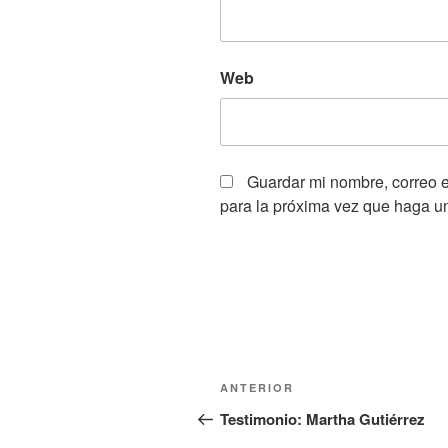
Web
Guardar mi nombre, correo e
para la próxima vez que haga u
Navegación
Entrada
ANTERIOR
de
anterior:
Testimonio: Martha Gutiérrez