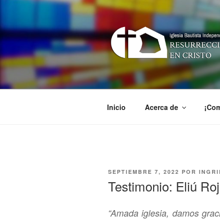
Ir
al
contenido
RESURREC
Iglesia Bautista Independiente
Inicio
Acerca de
¡Com
PUBLICADO
SEPTIEMBRE 7, 2022
POR
INGRI
EN
Testimonio: Eliú Ro
“Amada iglesia, damos graci