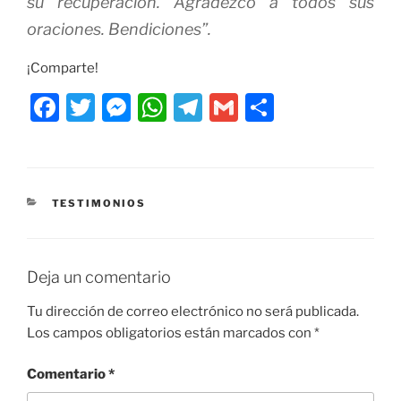
su recuperación. Agradezco a todos sus
oraciones. Bendiciones”.
¡Comparte!
F
T
M
W
T
G
C
a
w
e
h
el
m
o
c
itt
ss
at
e
ai
m
e
er
e
s
gr
l
p
CATEGORÍAS
TESTIMONIOS
b
n
A
a
ar
o
g
p
m
tir
o
er
p
Deja un comentario
k
Tu dirección de correo electrónico no será publicada.
Los campos obligatorios están marcados con
*
Comentario
*