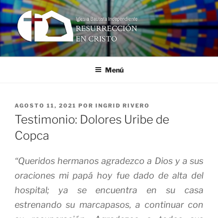
Ir
al
contenido
RESURRECCIÓN EN CRISTO
Iglesia Bautista Independiente
Menú
PUBLICADO
AGOSTO 11, 2021
POR
INGRID RIVERO
EN
Testimonio: Dolores Uribe de
Copca
“Queridos hermanos agradezco a Dios y a sus
oraciones mi papá hoy fue dado de alta del
hospital; ya se encuentra en su casa
estrenando su marcapasos, a continuar con