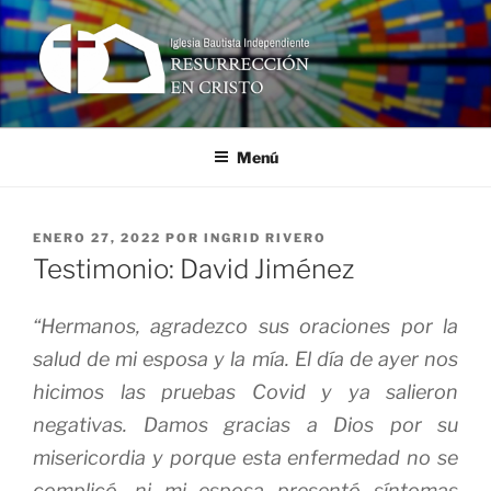
Ir
al
contenido
RESURRECCIÓN EN CRISTO
Iglesia Bautista Independiente
Menú
PUBLICADO
ENERO 27, 2022
POR
INGRID RIVERO
EN
Testimonio: David Jiménez
“Hermanos, agradezco sus oraciones por la
salud de mi esposa y la mía. El día de ayer nos
hicimos las pruebas Covid y ya salieron
negativas. Damos gracias a Dios por su
misericordia y porque esta enfermedad no se
complicó, ni mi esposa presentó síntomas