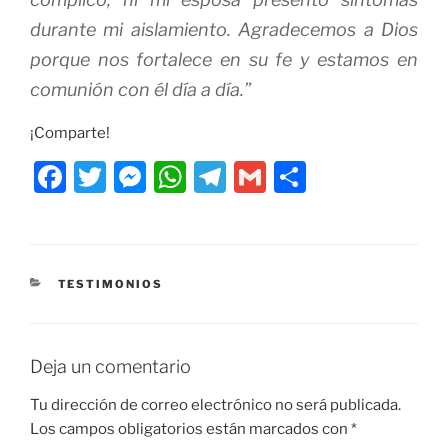
durante mi aislamiento. Agradecemos a Dios
porque nos fortalece en su fe y estamos en
comunión con él día a día.”
¡Comparte!
F
T
M
W
T
G
C
a
w
e
h
el
m
o
c
itt
ss
at
e
ai
m
e
er
e
s
gr
l
p
CATEGORÍAS
TESTIMONIOS
b
n
A
a
ar
o
g
p
m
tir
o
er
p
Deja un comentario
k
Tu dirección de correo electrónico no será publicada.
Los campos obligatorios están marcados con
*