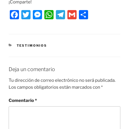
¡Comparte!
F
T
M
W
T
G
C
a
w
e
h
el
m
o
c
itt
ss
at
e
ai
m
e
er
e
s
gr
l
p
CATEGORÍAS
TESTIMONIOS
b
n
A
a
ar
o
g
p
m
tir
o
er
p
Deja un comentario
k
Tu dirección de correo electrónico no será publicada.
Los campos obligatorios están marcados con
*
Comentario
*