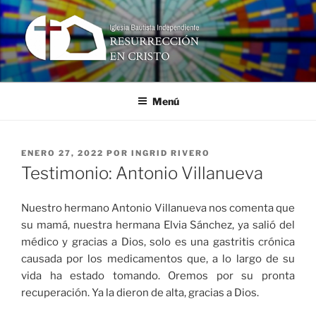
Ir
al
contenido
RESURRECCIÓN EN CRISTO
Iglesia Bautista Independiente
Menú
PUBLICADO
ENERO 27, 2022
POR
INGRID RIVERO
EN
Testimonio: Antonio Villanueva
Nuestro hermano Antonio Villanueva nos comenta que
su mamá, nuestra hermana Elvia Sánchez, ya salió del
médico y gracias a Dios, solo es una gastritis crónica
causada por los medicamentos que, a lo largo de su
vida ha estado tomando. Oremos por su pronta
recuperación. Ya la dieron de alta, gracias a Dios.