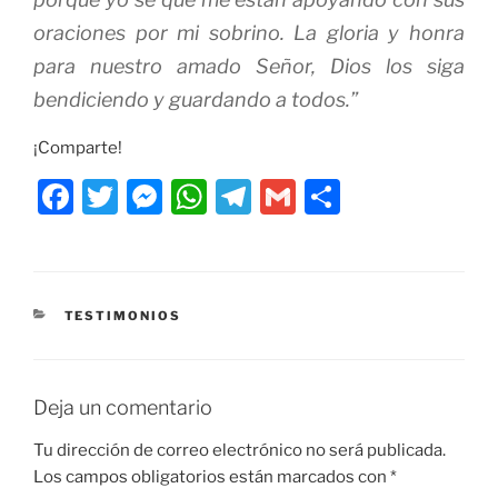
oraciones por mi sobrino. La gloria y honra
para nuestro amado Señor, Dios los siga
bendiciendo y guardando a todos.”
¡Comparte!
F
T
M
W
T
G
C
a
w
e
h
el
m
o
c
itt
ss
at
e
ai
m
e
er
e
s
gr
l
p
CATEGORÍAS
TESTIMONIOS
b
n
A
a
ar
o
g
p
m
tir
o
er
p
Deja un comentario
k
Tu dirección de correo electrónico no será publicada.
Los campos obligatorios están marcados con
*