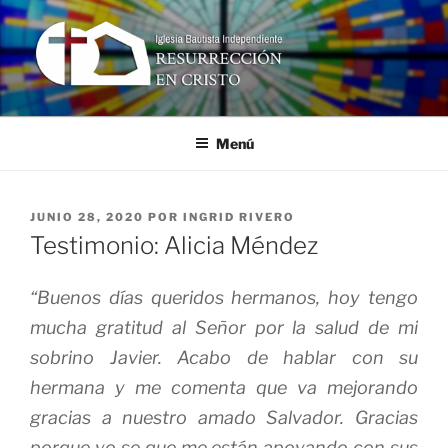
Ir
al
contenido
RESURRECCIÓN EN CRISTO
Iglesia Bautista Independiente
Menú
PUBLICADO
JUNIO 28, 2020
POR
INGRID RIVERO
EN
Testimonio: Alicia Méndez
“Buenos días queridos hermanos, hoy tengo
mucha gratitud al Señor por la salud de mi
sobrino Javier. Acabo de hablar con su
hermana y me comenta que va mejorando
gracias a nuestro amado Salvador. Gracias
porque yo se que me están apoyando con sus