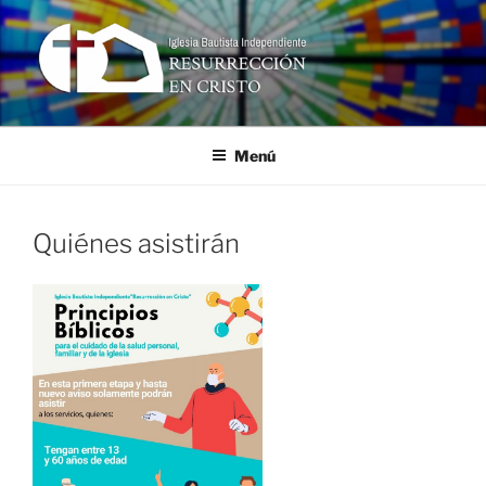
Ir
al
contenido
RESURRECCIÓN EN CRISTO
Iglesia Bautista Independiente
Menú
Quiénes asistirán