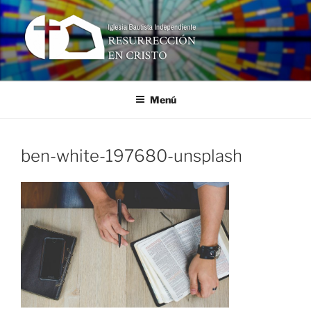
Ir
al
contenido
RESURRECCIÓN EN CRISTO
Iglesia Bautista Independiente
Menú
ben-white-197680-unsplash