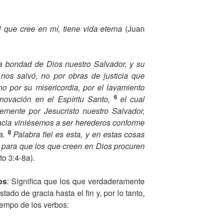
El que cree en mí, tiene vida eterna
(Juan
a bondad de Dios nuestro Salvador, y su
5
nos salvó, no por obras de justicia que
o por su misericordia, por el lavamiento
6
enovación en el Espíritu Santo,
el cual
mente por Jesucristo nuestro Salvador,
racia viniésemos a ser herederos conforme
8
na.
Palabra fiel es esta, y en estas cosas
, para que los que creen en Dios procuren
to 3:4-8a).
os
: Significa que los que verdaderamente
ado de gracia hasta el fin y, por lo tanto,
iempo de los verbos: