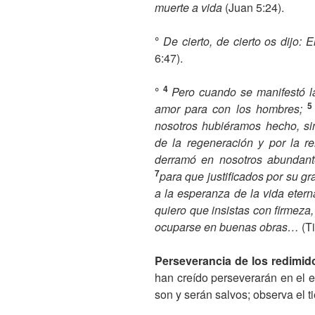
muerte a vida
(Juan 5:24).
°
De cierto, de cierto os dijo: 
6:47).
4
°
Pero cuando se manifestó l
amor para con los hombres;
nosotros hubiéramos hecho, sin
de la regeneración y por la r
derramó en nosotros abundante
7
para que justificados por su g
a la esperanza de la vida eter
quiero que insistas con firmeza
ocuparse en buenas obras…
(Ti
Perseverancia de los redimid
han creído perseverarán en el est
son y serán salvos; observa el t