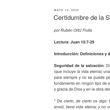
e
er
e
s
gr
PUBLICADO
MAYO 12, 2020
b
n
A
a
EN
Certidumbre de la S
o
g
p
m
o
er
p
por Rubén Ortiz Frutis
k
Lectura: Juan 10:7-29
Introducción:
Definiciones y 
Seguridad de la salvación
: D
(que incluye la vida eterna) un
para siempre y no se puede per
fundamenta en ningún tipo de e
y gracia de Dios y en la obra del
°
De cierto, de cierto os digo:
envió, tiene vida eterna; y no