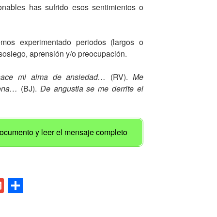
onables has sufrido esos sentimientos o
emos experimentado periodos (largos o
asosiego, aprensión y/o preocupación.
hace mi alma de ansiedad…
(RV).
Me
 pena…
(BJ).
De angustia se me derrite el
 documento y leer el mensaje completo
G
C
m
o
ail
m