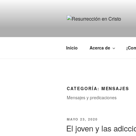
Ir
al
contenido
RESURREC
Iglesia Bautista Independiente
Inicio
Acerca de
¡Com
CATEGORÍA:
MENSAJES
Mensajes y predicaciones
PUBLICADO
MAYO 23, 2020
EN
El joven y las adicc