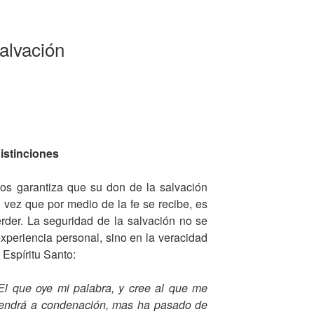
p
ar
alvación
tir
distinciones
ios garantiza que su don de la salvación
a vez que por medio de la fe se recibe, es
der. La seguridad de la salvación no se
xperiencia personal, sino en la veracidad
 Espíritu Santo:
 El que oye mi palabra, y cree al que me
 vendrá a condenación, mas ha pasado de