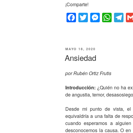
¡Comparte!
F
T
M
W
T
a
wi
e
h
el
c
tt
ss
at
e
e
er
e
s
gr
PUBLICADO
MAYO 18, 2020
b
n
A
a
EN
Ansiedad
o
g
p
m
o
er
p
por Rubén Ortiz Frutis
k
Introducción:
¿Quién no ha ex
de angustia, temor, desasosiego
Desde mi punto de vista, el n
equivaldría a una falta de resp
cuando esperamos a alguien 
desconocemos la causa. O en la