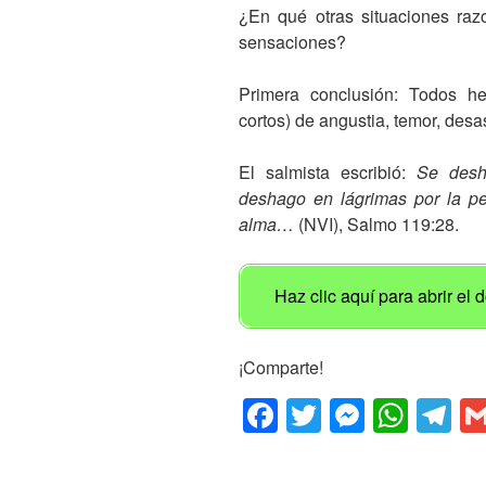
¿En qué otras situaciones raz
sensaciones?
Primera conclusión: Todos h
cortos) de angustia, temor, des
El salmista escribió:
Se des
deshago en lágrimas por la
alma…
(NVI), Salmo 119:28.
Haz clic aquí para abrir el
¡Comparte!
F
T
M
W
T
a
wi
e
h
el
c
tt
ss
at
e