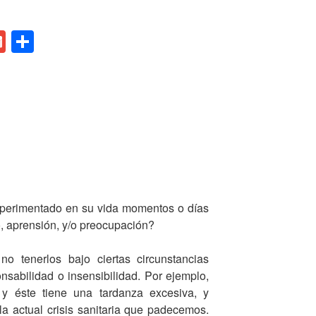
G
C
m
o
ail
m
p
ar
tir
perimentado en su vida momentos o días
, aprensión, y/o preocupación?
o tenerlos bajo ciertas circunstancias
onsabilidad o insensibilidad. Por ejemplo,
y éste tiene una tardanza excesiva, y
 actual crisis sanitaria que padecemos.